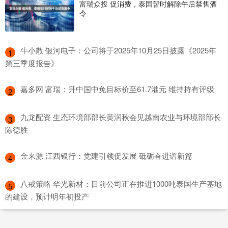
富瑞众投 促消费，泰国暂时解除午后禁售酒
令
​牛小散 银河电子：公司将于2025年10月25日披露《2025年
1
第三季度报告》
​嘉多网 富瑞：升中国中免目标价至61.7港元 维持持有评级
2
​九龙配资 生态环境部部长黄润秋会见越南农业与环境部部长
3
陈德胜
​金来源 江西银行：党建引领促发展 砥砺奋进谱新篇
4
​八戒策略 华光新材：目前公司正在推进1000吨泰国生产基地
5
的建设，预计明年初投产