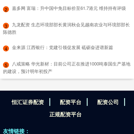
​嘉多网 富瑞：升中国中免目标价至61.7港元 维持持有评级
2
​九龙配资 生态环境部部长黄润秋会见越南农业与环境部部长
3
陈德胜
​金来源 江西银行：党建引领促发展 砥砺奋进谱新篇
4
​八戒策略 华光新材：目前公司正在推进1000吨泰国生产基地
5
的建设，预计明年初投产
恒汇证券配资
配资平台
配资公司
正规配资平台
友情链接：