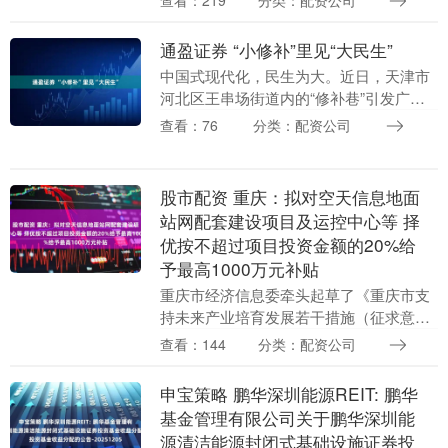
查看：219
分类：配资公司
张高铁票。就在她自己操作，退掉这张两
张票后，当....
通盈证券 “小修补”里见“大民生”
中国式现代化，民生为大。近日，天津市
河北区王串场街道内的“修补巷”引发广泛
关注。据《人民日报》报道，“修补
查看：76
分类：配资公司
巷”2024年6月正式开街通盈证券，如今已
吸引约30家....
股市配资 重庆：拟对空天信息地面
站网配套建设项目及运控中心等 择
优按不超过项目投资金额的20%给
予最高1000万元补贴
重庆市经济信息委牵头起草了《重庆市支
持未来产业培育发展若干措施（征求意见
稿）》，现面向社会公开征求意见建议。
查看：144
分类：配资公司
征求意见稿提出，建设完善产业基础设
施。对空天信息地面....
申宝策略 鹏华深圳能源REIT: 鹏华
基金管理有限公司关于鹏华深圳能
源清洁能源封闭式基础设施证券投