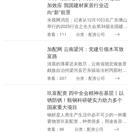
加效应 我国建材家居行业迈
向“新”前景
央视网消息：记者从12月10日在广东佛山
举行的2025行业之光大会第34届全国建材
与家居行业年会上获悉牛博，随着居民生
查看：111
分类：配资公司
活品质需求持续升级，叠加国家政策引导
与企业....
加配网 云南梁河：党建引领木耳致
富路
清晨的薄雾还未散尽，云南省德宏傣族景
颇族自治州梁河县芒东镇翁冷村丙那村民
小组的活动室已是一派热火朝天的景象。
查看：207
分类：配资公司
村民们正弯腰传递菌包、仔细码放菌棒加
配网，动作娴熟，....
玖富配资 四中全会精神在基层丨以
锈防锈！鞍钢科研硬实力助力多个
国家重大项目
钢材是人类生产生活中必不可少的一种重
要物资玖富配资，种类很多，用途各异。
有一种钢材广泛应用于建筑、桥梁、塔架
查看：86
分类：配资公司