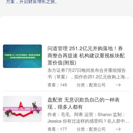
方案，开启财富增长之旅。
问道管理 251.2亿元并购落地！券
商整合再提速 机构建议重视板块配
置价值(附股)
东方证券7月27日晚间发布合并重组报告
书（草案），拟作价251.2亿元收购上海证
券100%股权，券商并购整合进一步提速。
查看：145
分类：配资公司
沪上券商迎来重磅合并重组 7月27日晚....
盘配资 无意识欺负自己的一种表
现，很多人都有
作者：毛毛、阿希 运营：Sharon 监制：
Jessica 你有过这样的感受吗？在人群中，
总觉得自己被人紧盯着，浑身不自在，害
查看：177
分类：配资公司