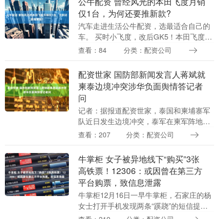
公牛配资 曾经风光的本田飞度月销
仅1台，为何还要推新款?
汽车走进生活公牛配资，选最适合自己的
车。 买时小飞度，改后GK5！本田飞度很
早来到中国市场，凭借着灵活好开、省油
查看：84
分类：配资公司
耐用的优点，受到了广大消费者的喜爱，
并且飞度还有....
配资世家 国防部新闻发言人蒋斌就
柬泰边境冲突涉华负面舆情答记者
问
记者：据报道配资世家，泰国和柬埔寨军
队近日发生边境冲突，泰军在柬军阵地缴
获了中国制造的反坦克导弹、火箭筒等装
查看：207
分类：配资公司
备。请问中方对此有何评论？ 蒋斌：中国
长期以来与柬埔....
牛掌柜 女子被异地线下“购买”3张
高铁票！12306：或因曾在第三方
平台购票，致信息泄露
牛掌柜12月16日一早牛掌柜，石家庄的杨
女士打开手机发现两条“蹊跷”的短信提
醒：在不知情的情况下，自己“购买”了两