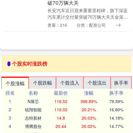
破70万辆大关
长安汽车近日迎来重要里程碑，旗下深蓝
汽车累计交付量突破70万辆大关天金策
略，标志着这一新能源品牌在市场竞争中
查看：216
分类：配资公司
取得显著成果。与此同时天金策略，长安
汽车整体产能再创....
个股实时涨跌榜
个股跌幅
个股流入
个股流出
换手率
个股涨幅
排名
名称
最新价
涨幅
换手率
1
N展芯
116.52
396.89%
79.39%
2
锐翔智能
110.02
20.21%
16.80%
3
志特新材
14.8
20.03%
14.18%
4
博腾股份
20.44
20.02%
14.77%