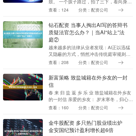
鼓。 一个孩子路过，拍了三下，看向身旁
的父亲。两人相视一笑，孩子又拍三下。
查看：124
分类：配资公司
一位老人路过时微微俯身，手心朝上，中
指指关节轻叩鼓....
钻石配资 当事人掏出AI写的答辩书
质疑法官怎么办？｜当AI“站上”法
庭②
越来越多的法律从业者发现：AI正以迅猛
又隐蔽的方式，悄然冲击传统庭审规则与
司法信任体系。 当事人渴望用AI在更短时
查看：208
分类：配资公司
间内提起诉讼，而法院却因为这些AI痕迹
在核实文....
新富策略 致盐城籍在外乡友的一封
信
春 来 归 盐 返 乡 乐 业 致盐城籍在外乡友
的一封信 亲爱的乡友： 岁末寒冬，归心似
箭。当熟悉的乡音在耳畔响起，当故土的
查看：160
分类：配资公司
烟火温暖心田，我们深知，您怀揣着对
美....
金牛股配资 多只热门股业绩出炉
金安国纪预计盈利增长超6倍