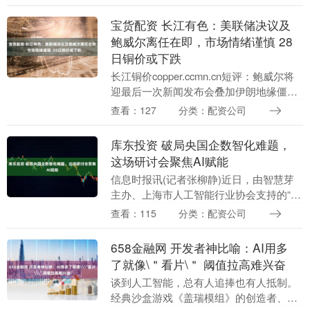
怕说错话、做错事、怕引起别人的议论....
宝货配资 长江有色：美联储决议及
鲍威尔离任在即，市场情绪谨慎 28
日铜价或下跌
长江铜价copper.ccmn.cn短评：鲍威尔将
迎最后一次新闻发布会叠加伊朗地缘僵
局，市场谨慎情绪升温，隔夜伦铜三连跌
查看：127
分类：配资公司
0.47%；矿端事故仍提供支撑，然宏观
局....
库东投资 破局央国企数智化难题，
这场研讨会聚焦AI赋能
信息时报讯(记者张柳静)近日，由智慧芽
主办、上海市人工智能行业协会支持的“AI
重构央国企数智化建设加速新质生产力跃
查看：115
分类：配资公司
迁”研讨会成功举行。本次活动汇聚了40余
位来自....
658金融网 开发者神比喻：AI用多
了就像\＂看片\＂ 阈值拉高难兴奋
谈到人工智能，总有人追捧也有人抵制。
经典沙盒游戏《盖瑞模组》的创造者、