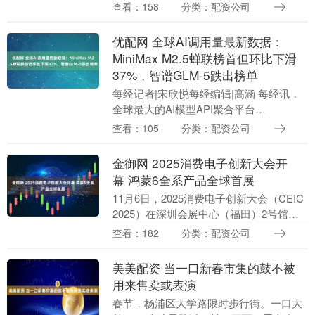
Facepunch Studios创始人Garry Newman
查看：158
分类：配资公司
最近在接受PC Gamer....
优配网 全球AI调用量最新数据：
MiniMax M2.5蝉联榜首但环比下滑
37%，智谱GLM-5跌出榜单
每经记者|宋欣悦每经编辑|高涵 每经讯，
全球最大的AI模型API聚合平台
OpenRouter最新数据显示，上周（2月23
查看：105
分类：配资公司
日至3月1日），上榜模型中，中国模型的
周....
金御网 2025消费电子创新大会开
幕 鸿蒙6全系产品全球首展
11月6日，2025消费电子创新大会（CEIC
2025）在深圳会展中心（福田）2号馆正
式拉开帷幕。本次大会以“新电子 新体验
查看：182
分类：配资公司
新消费”为主题，汇聚近300家科....
美美配资 当一口新春市集的鼓不被
用来售卖或表演
春节，杨浦区大学路限时步行街。一口大