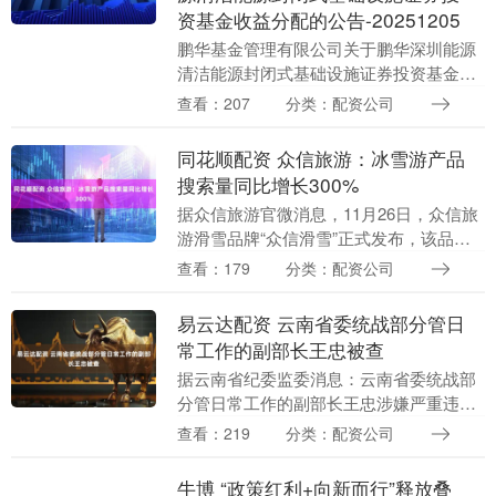
资基金收益分配的公告-20251205
鹏华基金管理有限公司关于鹏华深圳能源
清洁能源封闭式基础设施证券投资基金收
益分配的公告公告送出日期：2025年12月
查看：207
分类：配资公司
05日一、公募REITs基本信息公募REITs....
同花顺配资 众信旅游：冰雪游产品
搜索量同比增长300%
据众信旅游官微消息，11月26日，众信旅
游滑雪品牌“众信滑雪”正式发布，该品牌
为一站式滑雪服务预定平台，覆盖滑雪产
查看：179
分类：配资公司
品定制、雪票预定、冰雪赛事观赛、教练
指导等。从....
易云达配资 云南省委统战部分管日
常工作的副部长王忠被查
据云南省纪委监委消息：云南省委统战部
分管日常工作的副部长王忠涉嫌严重违纪
违法易云达配资，主动投案，目前正接受
查看：219
分类：配资公司
云南省纪委监委纪律审查和监察调查。 举
报 第一财经广....
牛博 “政策红利+向新而行”释放叠