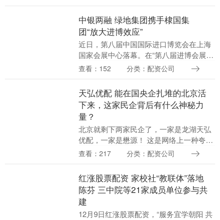
等钢结构物上，它是一种在普碳钢中添加
一定量的合金元素....
中银两融 绿地集团携手棣国集
团“放大进博效应”
近日，第八届中国国际进口博览会在上海
国家会展中心落幕。在“第八届进博会展品
变商品行动签约仪式”上，绿地集团与上海
查看：152
分类：配资公司
棣国实业集团（以下简称“棣国集团”）签
署协议，达....
天弘优配 能在国央企扎堆的北京活
下来，这家民企背后有什么神秘力
量？
北京就剩下两家民企了，一家是龙湖天弘
优配，一家是懋源！ 这是网络上一种夸张
说法，但也反映了一个事实： 帝都的房地
查看：217
分类：配资公司
产市场已经是国央企主导，民企的份额快
速萎缩，前十....
红涨股票配资 家校社“教联体”落地
陈芬 三中院等21家成员单位参与共
建
12月9日红涨股票配资，“服务宜学朝阳 共