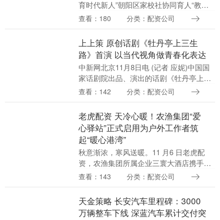
育时代新人”朝阳区家校社协同育人“教联
体”展示交流活动在北京市陈经纶中学分校
查看：180
分类：配资公司
举办。活动聚焦“教联体”框架下的劳动教
育实....
上上策 原创话剧《牡丹亭上三生
路》首演 以当代视角做青春化表达
中新网北京11月8日电 (记者 应妮)中国国
家话剧院出品、演出的话剧《牡丹亭上三
生路》上上策，日前在国家话剧院剧场与
查看：142
分类：配资公司
观众见面，在京演出至11月16日。该剧作
为北....
老虎配资 天冷心暖！农渔集团“爱
心驿站”正式启用为户外工作者筑
起“暖心港湾”
秋意渐浓，寒风送暖。11 月6 日老虎配
资，农渔集团所属企业三寰大酒店携手西
岗区八一路街道付家庄社区，在三寰大酒
查看：143
分类：配资公司
店“惠民厨房”街景餐车旁共同打造的“爱心
驿站”正....
天金策略 长安汽车里程碑：3000
万辆整车下线 深蓝汽车累计交付突