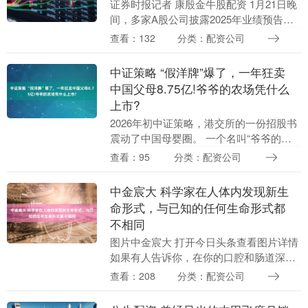
证券时报记者 康殷金牛股配资 1月21日晚
间，多家A股公司披露2025年业绩预告，
归母净利润均大幅增长。其中，金安国纪
查看：132
分类：配资公司
(002636)、利民股份(002734)....
中证策略 “假洋牌”爆了，一年狂卖
中国父母8.75亿!爷爷的农场凭什么
上市?
2026年初中证策略，港交所的一份招股书
震动了中国母婴圈。 一个名叫“爷爷的农
场”的品牌，2024年营收狂揽8.75亿，如今
查看：95
分类：配资公司
要冲刺港股上市了。 在不少中国父母的....
中金宸大 科学家在人体内发现新生
命形式，与已知的任何生命形式都
不相同
图片中金宸大 打开今日头条查看图片详情
如果有人告诉你，在你的口腔和肠道深
处，潜伏着一种完全不符合现代生物学分
查看：208
分类：配资公司
类的“外星”生命形式，你作何感想？这并
非科幻小说的....