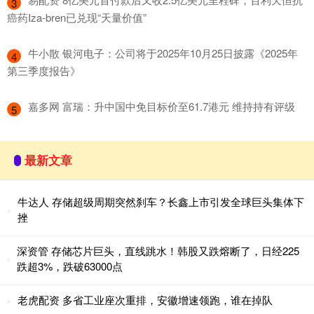
3
癌药Iza-bren已兑现“天量价值”
​牛小散 银河电子：公司将于2025年10月25日披露《2025年
4
第三季度报告》
​嘉多网 富瑞：升中国中免目标价至61.7港元 维持持有评级
5
最新文章
牛达人 存储超级周期突然刹车？长鑫上市引发全球巨头集体下
挫
深资管 存储芯片巨头，直线跳水！韩股又跌熔断了，日经225
跌超3%，跌破63000点
老虎配资 多省工业座次重排，安徽增速领跑，谁在掉队