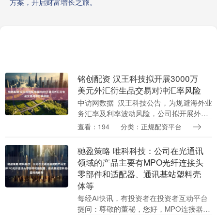
方案，开启财富增长之旅。
铭创配资 汉王科技拟开展3000万
美元外汇衍生品交易对冲汇率风险
中访网数据 汉王科技公告，为规避海外业
务汇率及利率波动风险，公司拟开展外汇
衍生品交易，最高持仓合约金额及动用的
查看：194
分类：正规配资平台
保证金上限均不超过3000万美元或其他等
值币种。....
驰盈策略 唯科科技：公司在光通讯
领域的产品主要有MPO光纤连接头
零部件和适配器、通讯基站塑料壳
体等
每经AI快讯，有投资者在投资者互动平台
提问：尊敬的董秘，您好，MPO连接器是