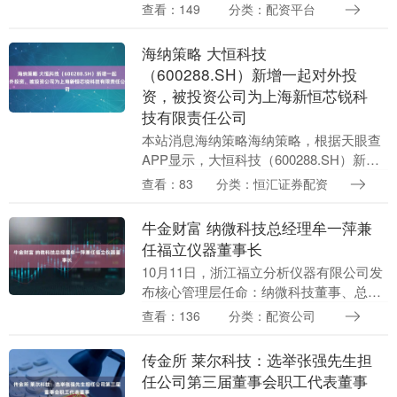
高速光模块的关键部件，请问贵公司在光
查看：149
分类：配资平台
通信领域能供应什么产品？ 唯科科技
（301196....
海纳策略 大恒科技
（600288.SH）新增一起对外投
资，被投资公司为上海新恒芯锐科
技有限责任公司
本站消息海纳策略海纳策略，根据天眼查
APP显示，大恒科技（600288.SH）新增
一起对外投资事件，被投资公司为上海新
查看：83
分类：恒汇证券配资
恒芯锐科技有限责任公司，法定代表人佘
桃，投....
牛金财富 纳微科技总经理牟一萍兼
任福立仪器董事长
10月11日，浙江福立分析仪器有限公司发
布核心管理层任命：纳微科技董事、总经
理牟一萍兼任福立仪器董事长，尹红锋任
查看：136
分类：配资公司
总经理，即日生效。 海量资讯、精准解
读，尽在新浪....
传金所 莱尔科技：选举张强先生担
任公司第三届董事会职工代表董事