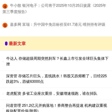
​牛小散 银河电子：公司将于2025年10月25日披露《2025年
4
第三季度报告》
​嘉多网 富瑞：升中国中免目标价至61.7港元 维持持有评级
5
最新文章
牛达人 存储超级周期突然刹车？长鑫上市引发全球巨头集体下
挫
深资管 存储芯片巨头，直线跳水！韩股又跌熔断了，日经225
跌超3%，跌破63000点
老虎配资 多省工业座次重排，安徽增速领跑，谁在掉队
问道管理 251.2亿元并购落地！券商整合再提速 机构建议重视
板块配置价值(附股)