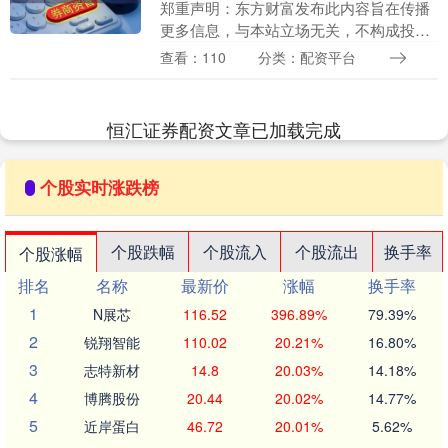
郑重声明：东方财富发布此内容旨在传播
更多信息，与本站立场无关，不构成投资
建议。据此操作，风险自担。 海量资讯、
查看：110
分类：配资平台
精准解读，尽在新浪财经APP....
恒汇证券配资文章已加载完成
个股实时涨跌榜
个股跌幅
个股流入
个股流出
换手率
个股涨幅
排名
名称
最新价
涨幅
换手率
1
N展芯
116.52
396.89%
79.39%
2
锐翔智能
110.02
20.21%
16.80%
3
志特新材
14.8
20.03%
14.18%
4
博腾股份
20.44
20.02%
14.77%
5
近岸蛋白
46.72
20.01%
5.62%