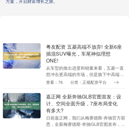
方案，开启财富增长之旅。
粤友配资 五菱高端不放弃! 全新6座
插混SUV曝光，车尾神似理想
ONE!
从车型的推出进度和销量来看，五菱一直
想冲击更高端的市场，但是旗下中高端车
型表现比较一般，销量支柱还是以MINI
查看：76
分类：正规配资平台
EV为主。不过，就在最近五菱又发布了一
款全新SU....
嘉正网 全新奔驰GLB官图首发：设
计、空间全面升级，7座布局变化
有多大?
日前嘉正网，我们从梅赛德斯-奔驰官方获
悉，全新梅赛德斯-奔驰GLB官图发布，作