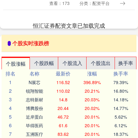
为豪华紧凑型SUV市场中兼顾家庭、多场
查看：173
分类：配资平台
景和轻越野属性的选项，GLB一直以“紧凑
车身....
恒汇证券配资文章已加载完成
个股实时涨跌榜
个股跌幅
个股流入
个股流出
换手率
个股涨幅
排名
名称
最新价
涨幅
换手率
1
N展芯
116.52
396.89%
79.39%
2
锐翔智能
110.02
20.21%
16.80%
3
志特新材
14.8
20.03%
14.18%
4
博腾股份
20.44
20.02%
14.77%
5
近岸蛋白
46.72
20.01%
5.62%
6
毕得医药
61.6
20.01%
6.12%
7
五洲医疗
83.62
20.01%
18.37%