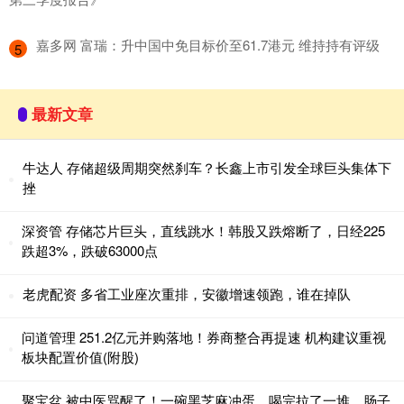
​嘉多网 富瑞：升中国中免目标价至61.7港元 维持持有评级
5
最新文章
牛达人 存储超级周期突然刹车？长鑫上市引发全球巨头集体下
挫
深资管 存储芯片巨头，直线跳水！韩股又跌熔断了，日经225
跌超3%，跌破63000点
老虎配资 多省工业座次重排，安徽增速领跑，谁在掉队
问道管理 251.2亿元并购落地！券商整合再提速 机构建议重视
板块配置价值(附股)
聚宝盆 被中医骂醒了！一碗黑芝麻冲蛋，喝完拉了一堆，肠子