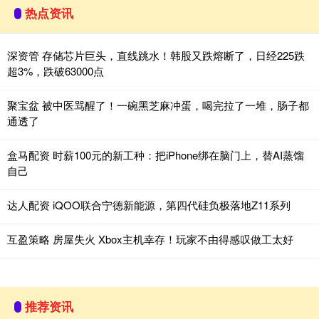
热点资讯
深资管 存储芯片巨头，直线跳水！韩股又跌熔断了，日经225跌
超3%，跌破63000点
聚宝盆 被中医骂醒了！一碗黑芝麻冲蛋，喝完拉了一堆，肠子都
通透了
盒马配资 时薪100元的新工种：把iPhone绑在脑门上，替AI蒸馏
自己
达人配资 iQOO联合宁德新能源，第四代硅负极落地Z11系列
互盈策略 房屋失火 Xbox主机幸存！玩家不由得感叹做工太好
推荐资讯