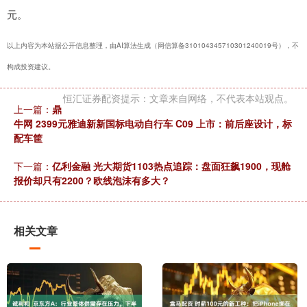
元。
以上内容为本站据公开信息整理，由AI算法生成（网信算备310104345710301240019号），不
构成投资建议。
恒汇证券配资提示：文章来自网络，不代表本站观点。
上一篇：
鼎
牛网 2399元雅迪新新国标电动自行车 C09 上市：前后座设计，标
配车筐
下一篇：
亿利金融 光大期货1103热点追踪：盘面狂飙1900，现舱
报价却只有2200？欧线泡沫有多大？
相关文章