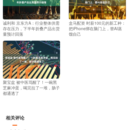
诚利和 京东方A：行业整体供需
盒马配资 时薪100元的新工种：
存在压力，下半年折叠产品出货
把iPhone绑在脑门上，替AI蒸
量预计回落
馏自己
聚宝盆 被中医骂醒了！一碗黑
芝麻冲蛋，喝完拉了一堆，肠子
都通透了
相关评论