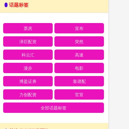
话题标签
票房
宣布
泽巨配资
突然
科云汇
高速
漫步
电影
博盈证券
靠谱配
力创配资
官宣
全部话题标签