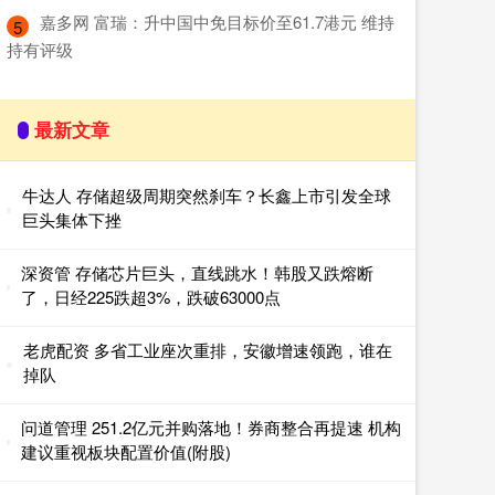
​嘉多网 富瑞：升中国中免目标价至61.7港元 维持
5
持有评级
最新文章
牛达人 存储超级周期突然刹车？长鑫上市引发全球
巨头集体下挫
深资管 存储芯片巨头，直线跳水！韩股又跌熔断
了，日经225跌超3%，跌破63000点
老虎配资 多省工业座次重排，安徽增速领跑，谁在
掉队
问道管理 251.2亿元并购落地！券商整合再提速 机构
建议重视板块配置价值(附股)