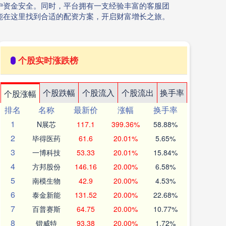
户资金安全。同时，平台拥有一支经验丰富的客服团
能在这里找到合适的配资方案，开启财富增长之旅。
个股实时涨跌榜
个股跌幅
个股流入
个股流出
换手率
个股涨幅
排名
名称
最新价
涨幅
换手率
1
N展芯
117.1
399.36%
58.88%
2
毕得医药
61.6
20.01%
5.65%
3
一博科技
53.33
20.01%
15.84%
4
方邦股份
146.16
20.00%
6.58%
5
南模生物
42.9
20.00%
4.53%
6
泰金新能
131.52
20.00%
22.68%
7
百普赛斯
64.75
20.00%
10.77%
8
锴威特
93.38
20.00%
1.72%