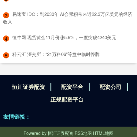
​易速宝 IDC：到2030年 AI会累积带来近22.3万亿美元的经济
3
收入
​恒牛网 现货黄金11月份涨5.9%，一度突破4240美元
4
​科云汇 深交所：“21万科06”等盘中临时停牌
5
恒汇证券配资
配资平台
配资公司
正规配资平台
友情链接：
Powered by
恒汇证券配资
RSS地图
HTML地图