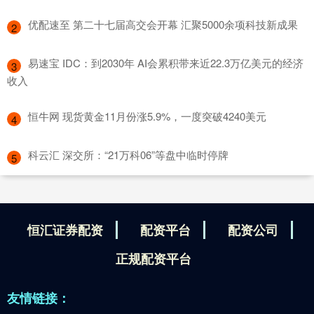
​优配速至 第二十七届高交会开幕 汇聚5000余项科技新成果
2
​易速宝 IDC：到2030年 AI会累积带来近22.3万亿美元的经济
3
收入
​恒牛网 现货黄金11月份涨5.9%，一度突破4240美元
4
​科云汇 深交所：“21万科06”等盘中临时停牌
5
恒汇证券配资
配资平台
配资公司
正规配资平台
友情链接：