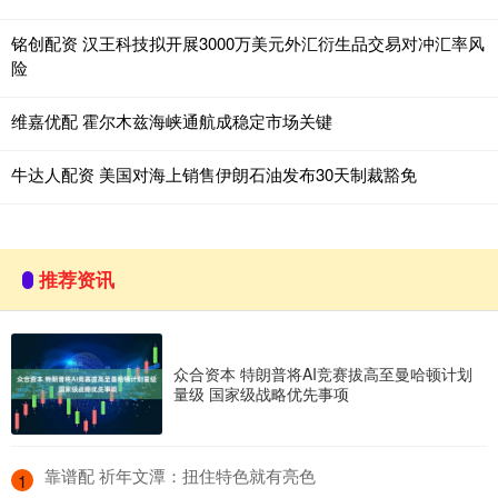
铭创配资 汉王科技拟开展3000万美元外汇衍生品交易对冲汇率风
险
维嘉优配 霍尔木兹海峡通航成稳定市场关键
牛达人配资 美国对海上销售伊朗石油发布30天制裁豁免
推荐资讯
众合资本 特朗普将AI竞赛拔高至曼哈顿计划
量级 国家级战略优先事项
​靠谱配 祈年文潭：扭住特色就有亮色
1